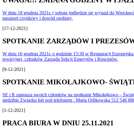
UWAGA!!! ZMIANA GODZINY WYJAZ
W dniu 18 grudnia 2021r. ( sobota )odbędzie się wyjazd do Wrocław
paszport covidowy i dowód osobisty.
[17-12-2021]
SPOTKANIE ZARZĄDÓW I PREZESÓW – 
W dniu 16 grudnia 2021r. o godzinie 15:30 w Restauracji Europejsk
rewizyjnej, członków Zarządu Sekcji Emerytów i Rencistów.
[9-12-2021]
SPOTKANIE MIKOŁAJKOWO- ŚWIĄTECZN
SE i R zaprasza swoich członków na spotkanie Mikołajkowo – Świątec
siedzibie Związku lub pod telefonem : Maria Orlikowska 512 546 880
[1-12-2021]
PRACA BIURA W DNIU 25.11.2021