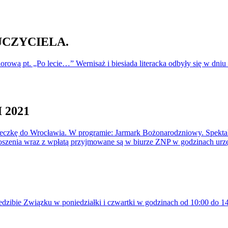
CZYCIELA.
orową pt. „Po lecie…” Wernisaż i biesiada literacka odbyły się w dni
 2021
eczkę do Wrocławia. W programie: Jarmark Bożonarodzniowy. Spektak
łoszenia wraz z wpłatą przyjmowane są w biurze ZNP w godzinach urzę
dzibie Związku w poniedziałki i czwartki w godzinach od 10:00 do 14