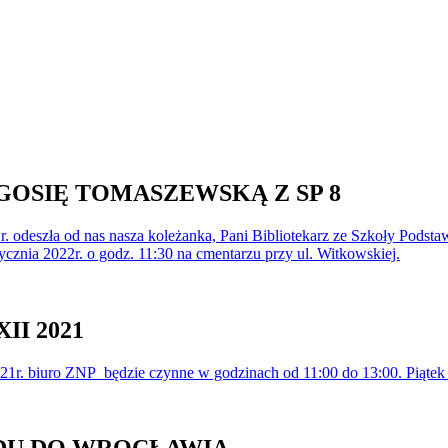
OSIĘ TOMASZEWSKĄ Z SP 8
2r. odeszła od nas nasza koleżanka, Pani Bibliotekarz ze Szkoły Po
nia 2022r. o godz. 11:30 na cmentarzu przy ul. Witkowskiej.
II 2021
2021r. biuro ZNP będzie czynne w godzinach od 11:00 do 13:00. Piątek 