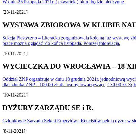
W dniu 25 listopada 2021r. ( czwartek ) biuro będzie nieczynne.
[23-11-2021]
WYSTAWA ZBIOROWA W KLUBIE NAU
Sekcja Plastyczno – Literacka zorganizowała kolejną już wystawę zbi
prace można oglądać do końca listopada. Poniżej fotorelacja.
[10-11-2021]
WYCIECZKA DO WROCŁAWIA – 18 XII
Oddział ZNP organizuje w dniu 18 grudnia 2021r. jednodniową wyci
dla członka ZNP – 100,00 zł. dla osoby towarzyszącej 130,00 zł. Zg
[10-11-2021]
DYŻURY ZARZĄDU SE i R.
Członkowie Zarządu Sekcji Emerytów i Rencistów pełnią dyżur w sie
[8-11-2021]