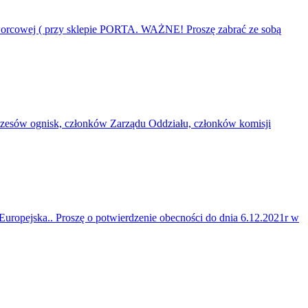
 Dworcowej ( przy sklepie PORTA. WAŻNE! Proszę zabrać ze sobą
prezesów ognisk, członków Zarządu Oddziału, członków komisji
Europejska.. Proszę o potwierdzenie obecności do dnia 6.12.2021r w