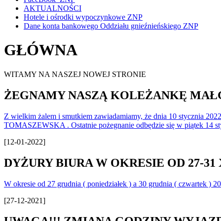
AKTUALNOŚCI
Hotele i ośrodki wypoczynkowe ZNP
Dane konta bankowego Oddziału gnieźnieńskiego ZNP
GŁÓWNA
WITAMY NA NASZEJ NOWEJ STRONIE
ŻEGNAMY NASZĄ KOLEŻANKĘ MAŁG
Z wielkim żalem i smutkiem zawiadamiamy, że dnia 10 stycznia 202
TOMASZEWSKA . Ostatnie pożegnanie odbędzie się w piątek 14 stycz
[12-01-2022]
DYŻURY BIURA W OKRESIE OD 27-31 X
W okresie od 27 grudnia ( poniedziałek ) a 30 grudnia ( czwartek ) 
[27-12-2021]