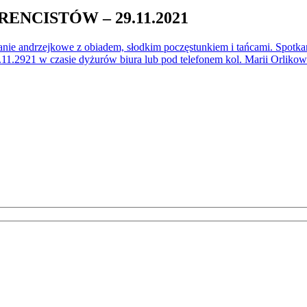
NCISTÓW – 29.11.2021
nie andrzejkowe z obiadem, słodkim poczęstunkiem i tańcami. Spotkan
11.2921 w czasie dyżurów biura lub pod telefonem kol. Marii Orlikow