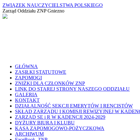
ZWIĄZEK NAUCZYCIELSTWA POLSKIEGO
Zarząd Oddziału ZNP Gniezno
GŁÓWNA
ZASIŁKI STATUTOWE
ZAPOMOGI
ZNIŻKI DLA CZŁONKÓW ZNP
LINK DO STAREJ STRONY NASZEGO ODDZIAŁU
GALERIA
KONTAKT
DZIAŁALNOŚĆ SEKCJI EMERYTÓW I RENCISTÓW
SKŁAD ZARZĄDU I KOMISJI REWIZYJNEJ W KADENCJ
ZARZĄD SE i R W KADENCJI 2024-2029
DYŻURY BIURA I KLUBU
KASA ZAPOMOGOWO-POŻYCZKOWA
ARCHIWUM
FaceBook_ZNP