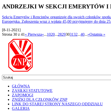
ANDRZEJKI W SEKCJI EMERYTÓW I RE
Sekcja Emerytów i Rencistów organizuje dla swoich członków spotka
Europejska. Zgłoszenia wraz z wpłatą 45,00 przyjmujemy do dnia 25.
[8-11-2021]
Strona 30 z 41
« Pierwsza
«
...
10
20
...
28
29
30
31
32
...
40
...
»
Ostatnia »
GŁÓWNA
ZASIŁKI STATUTOWE
ZAPOMOGI
ZNIŻKI DLA CZŁONKÓW ZNP
LINK DO STAREJ STRONY NASZEGO ODDZIAŁU
GALERIA