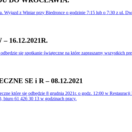
DU DO WROCŁAWIA.
ia. Wyjazd z Winiar przy Biedronce o godzinie 7:15 lub o 7:30 z ul.
16.12.2021R.
a odbędzie się spotkanie świąteczne na które zapraszamy wszystkich 
E SE i R – 08.12.2021
zne które się odbędzie 8 grudnia 2021r. o godz. 12:00 w Restauracji 
, biuro 61 426 30 13 w godzinach pracy.