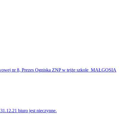
dstawowej nr 8, Prezes Ogniska ZNP w tejże szkole MAŁGOSIA
31.12.21 biuro jest nieczynne.